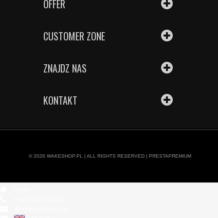
OFFER
CUSTOMER ZONE
ZNAJDZ NAS
KONTAKT
© 2026
WAKESHOP.PL
| ALL RIGHTS RESERVED |
PRESTAPREMIUM
Home
+48 (22) 616 06 05
sklep@wakeshop.pl