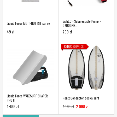
Eight.3 - Submersible Pump -
Liquid Force M6 T-NUT KIT screw
3700GPH...
49 zł
799 zł
REDUCED PRICE!
Liquid Force WAKESURF SHAPER
Ronix Conductor deska surf
PRO II
1 499 zł
4 199 zł
2 099 zł