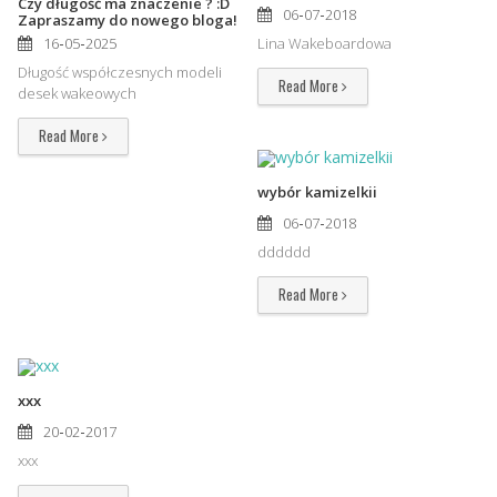
Czy długość ma znaczenie ? :D
-
-
06
07
2018
Zapraszamy do nowego bloga!
-
-
16
05
2025
Lina Wakeboardowa
Długość współczesnych modeli
Read More
desek wakeowych
Read More
wybór kamizelkii
-
-
06
07
2018
dddddd
Read More
xxx
-
-
20
02
2017
xxx