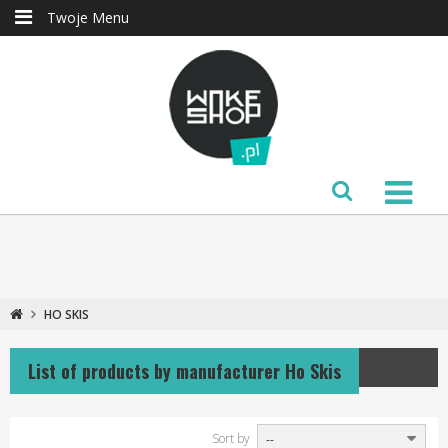
Twoje Menu
HO SKIS
List of products by manufacturer Ho Skis
Sort by