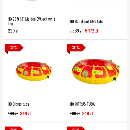
HO 75ft 13" Molded EVA uchwyt z
HO Bali iLand 10x8 tuba
liną
229 zł
7 389 zł
5 172 zł
- 30%
- 30%
HO Citrus tuba
HO CITRUS TUBA
499 zł
349 zł
499 zł
349 zł