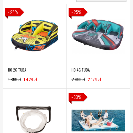
- 25%
- 25%
HO 2G TUBA
HO 4G TUBA
1 899 zł
1 424 zł
2 899 zł
2 174 zł
- 30%