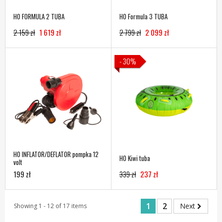
HO FORMULA 2 TUBA
HO Formula 3 TUBA
2 159 zł
1 619 zł
2 799 zł
2 099 zł
- 30%
HO INFLATOR/DEFLATOR pompka 12
HO Kiwi tuba
volt
199 zł
339 zł
237 zł
1
2
Next
Showing 1 - 12 of 17 items