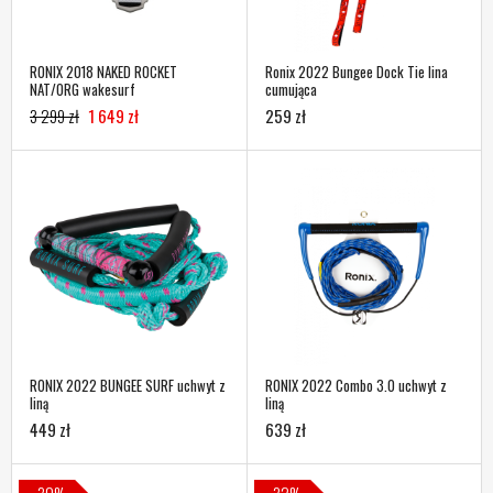
RONIX 2018 NAKED ROCKET
Ronix 2022 Bungee Dock Tie lina
NAT/ORG wakesurf
cumująca
3 299 zł
1 649 zł
259 zł
RONIX 2022 BUNGEE SURF uchwyt z
RONIX 2022 Combo 3.0 uchwyt z
liną
liną
449 zł
639 zł