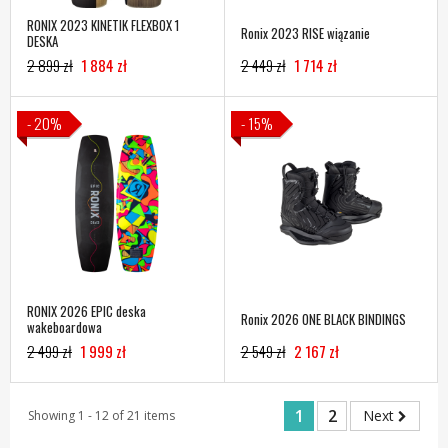
RONIX 2023 KINETIK FLEXBOX 1
Ronix 2023 RISE wiązanie
DESKA
2 899 zł
1 884 zł
2 449 zł
1 714 zł
- 20%
- 15%
RONIX 2026 EPIC deska
Ronix 2026 ONE BLACK BINDINGS
wakeboardowa
2 499 zł
1 999 zł
2 549 zł
2 167 zł
1
2
Next
Showing 1 - 12 of 21 items