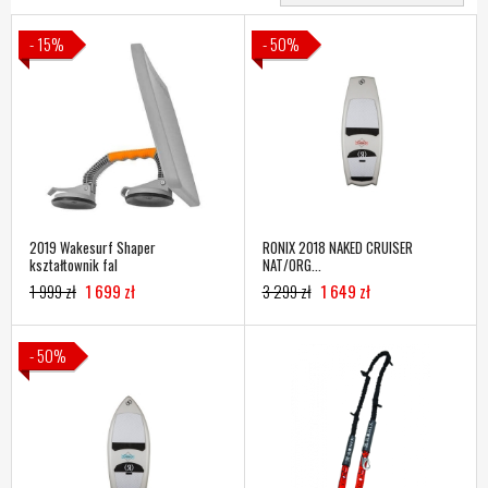
- 15%
- 50%
2019 Wakesurf Shaper
RONIX 2018 NAKED CRUISER
kształtownik fal
NAT/ORG...
1 999 zł
1 699 zł
3 299 zł
1 649 zł
- 50%