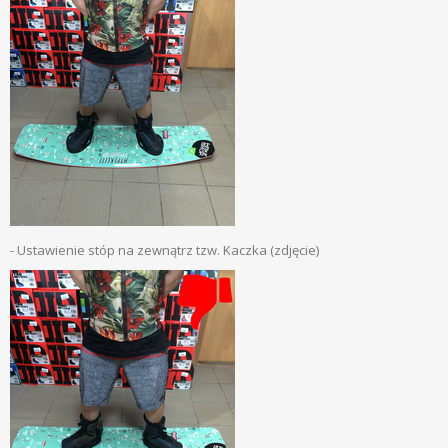
- Ustawienie stóp na zewnątrz tzw. Kaczka (zdjęcie)